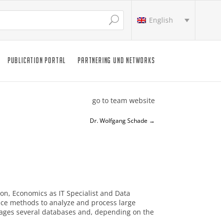
English
PUBLICATION PORTAL
PARTNERING UND NETWORKS
go to team website
Dr. Wolfgang Schade
→
on, Economics as IT Specialist and Data
ience methods to analyze and process large
anages several databases and, depending on the