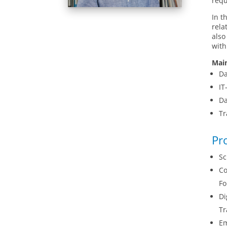
requ
In t
rela
also
with
Main
Da
IT
Da
Tr
Pr
Sc
Co
Fo
Di
Tr
Em