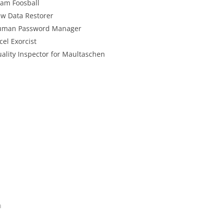
am Foosball
w Data Restorer
uman Password Manager
cel Exorcist
ality Inspector for Maultaschen
n