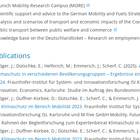
nich Mobility Research Campus (MORE)
ientific support and advice to the German Mobility and Fuels Strate
alysis and scenarios of transport and economic impacts of the C
blic transport between public welfare and commerce
owledge base on the Deutschlandticket – Research on employmen
blications
öger, J.; Dütschke, E.; Helferich, M.; Emmerich, J.; Scherf, C. (2025).
imaschutz in verschiedenen Bevölkerungsgruppen – Ergebnisse ei
24.
Fraunhofer-Institut für System- und Innovationsforschung ISI 
novation, Economics, Karlsruhe. Studie im Auftrag des Bundesminis
öger, J.; Duffner-Korbee, D.; Dütschke, E.; Scherf, C.; & Emmerich, J.
 Klimaschutz im Bereich Mobilität 2023.
Fraunhofer Institut für Sy
novationsforschung ISI, Karlsruhe und M Five GmbH Mobility, Futur
 Rahmen der Begleitforschung zum Expertenbeirat Klimaschutz in d
öger, J.; Duffner-Korbee, D.; Dütschke, E.; Scherf, C.; & Emmerich, J.
 Klimaschutz im Bereich Mobilität 2023.
Fraunhofer Institut für Sy