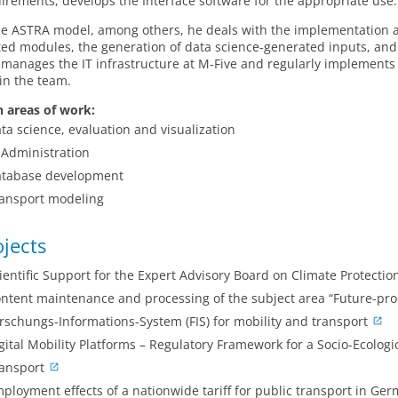
irements, develops the Interface software for the appropriate use.
he ASTRA model, among others, he deals with the implementation an
ted modules, the generation of data science-generated inputs, and t
 manages the IT infrastructure at M-Five and regularly implements 
in the team.
 areas of work:
ta science, evaluation and visualization
-Administration
tabase development
ansport modeling
ojects
ientific Support for the Expert Advisory Board on Climate Protectio
ntent maintenance and processing of the subject area “Future-proo
rschungs-Informations-System (FIS) for mobility and transport
gital Mobility Platforms – Regulatory Framework for a Socio-Ecolog
ansport
ployment effects of a nationwide tariff for public transport in Ge