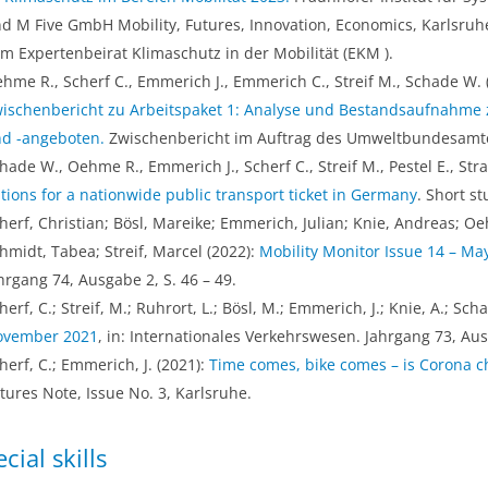
d M Five GmbH Mobility, Futures, Innovation, Economics, Karlsru
m Expertenbeirat Klimaschutz in der Mobilität (EKM ).
hme R., Scherf C., Emmerich J., Emmerich C., Streif M., Schade W. 
ischenbericht zu Arbeitspaket 1: Analyse und Bestandsaufnahme 
d -angeboten.
Zwischenbericht im Auftrag des Umweltbundesamte
hade W., Oehme R., Emmerich J., Scherf C., Streif M., Pestel E., Str
tions for a nationwide public transport ticket in Germany
. Short s
herf, Christian; Bösl, Mareike; Emmerich, Julian; Knie, Andreas; O
hmidt, Tabea; Streif, Marcel (2022):
Mobility Monitor Issue 14 – Ma
hrgang 74, Ausgabe 2, S. 46 – 49.
herf, C.; Streif, M.; Ruhrort, L.; Bösl, M.; Emmerich, J.; Knie, A.; Sc
ovember 2021
, in: Internationales Verkehrswesen. Jahrgang 73, Aus
herf, C.; Emmerich, J. (2021):
Time comes, bike comes – is Corona c
tures Note, Issue No. 3, Karlsruhe.
cial skills