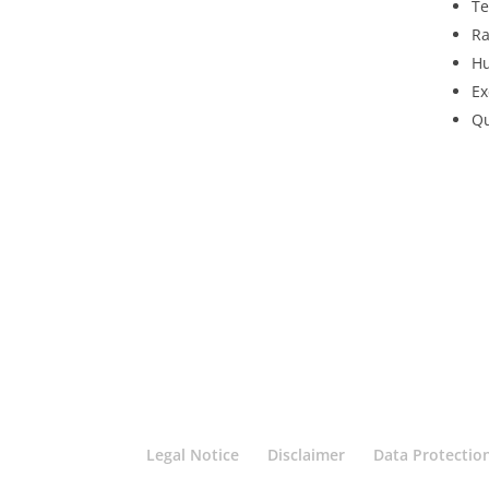
Te
Ra
H
Ex
Qu
Legal Notice
Disclaimer
Data Protectio