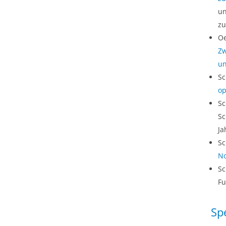
un
zu
Oe
Zw
un
Sc
op
Sc
Sc
Ja
Sc
N
Sc
Fu
Spe