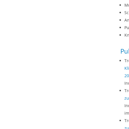
Mu
Sc
An
Pu
Kn
Pu
Tr
Kl
20
In
Tr
zu
In
im
Tr
zu