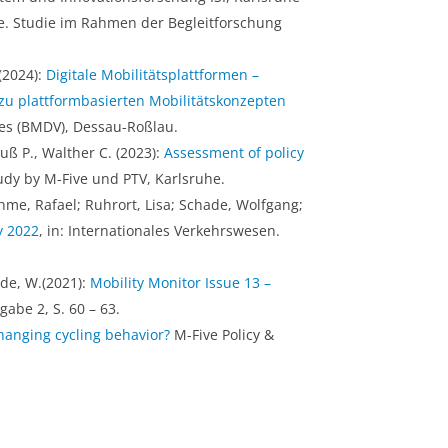
he. Studie im Rahmen der Begleitforschung
(2024):
Digitale Mobilitätsplattformen –
zu plattformbasierten Mobilitätskonzepten
s (BMDV), Dessau-Roßlau.
auß P., Walther C. (2023):
Assessment of policy
tudy by M-Five und PTV, Karlsruhe.
ehme, Rafael; Ruhrort, Lisa; Schade, Wolfgang;
y 2022
, in: Internationales Verkehrswesen.
hade, W.(2021):
Mobility Monitor Issue 13 –
gabe 2, S. 60 – 63.
hanging cycling behavior?
M-Five Policy &