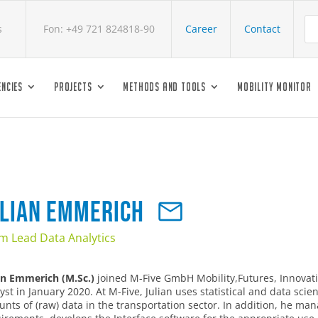
s
Fon: +49 721 824818-90
Career
Contact
NCIES
PROJECTS
METHODS AND TOOLS
MOBILITY MONITOR
ulian Emmerich
m Lead Data Analytics
an Emmerich (M.Sc.)
joined M-Five GmbH Mobility,Futures, Innovati
yst in January 2020. At M-Five, Julian uses statistical and data sc
nts of (raw) data in the transportation sector. In addition, he m