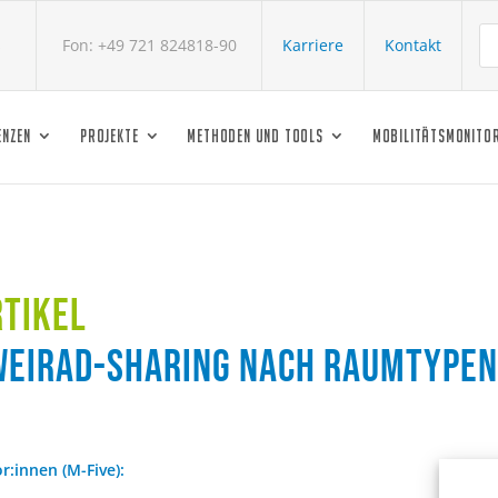
s
Fon: +49 721 824818-90
Karriere
Kontakt
ENZEN
PROJEKTE
METHODEN UND TOOLS
MOBILITÄTSMONITO
rtikel
weirad-Sharing nach Raumtypen
r:innen (M-Five):