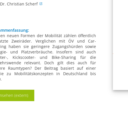
Dr. Christian Scherf
ammenfassung:
en neuen Formen der Mobilität zählen öffentlich
utzte Zweiräder. Verglichen mit ÖV und Car-
ring haben sie geringere Zugangshürden sowie
rgie- und Platzverbräuche. Insofern sind auch
oter-, Kickscooter- und Bike-Sharing für die
kehrswende relevant. Doch gilt dies auch für
ere Raumtypen? Der Beitrag basiert auf einer
die zu Mobilitätskonzepten in Deutschland bis
.
nsehen (extern)