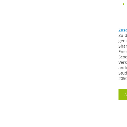
Zus
Zu d
gen
Sha
Ene
Sco
Ver
and
Stu
2050
A