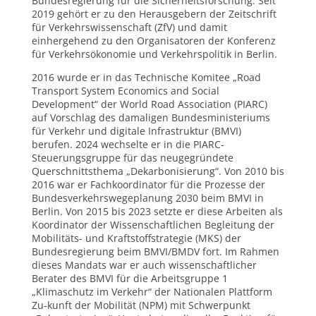
Bundesregierung für die Sicherheitsforschung. Seit
2019 gehört er zu den Herausgebern der Zeitschrift
für Verkehrswissenschaft (ZfV) und damit
einhergehend zu den Organisatoren der Konferenz
für Verkehrsökonomie und Verkehrspolitik in Berlin.
2016 wurde er in das Technische Komitee „Road
Transport System Economics and Social
Development“ der World Road Association (PIARC)
auf Vorschlag des damaligen Bundesministeriums
für Verkehr und digitale Infrastruktur (BMVI)
berufen. 2024 wechselte er in die PIARC-
Steuerungsgruppe für das neugegründete
Querschnittsthema „Dekarbonisierung“. Von 2010 bis
2016 war er Fachkoordinator für die Prozesse der
Bundesverkehrswegeplanung 2030 beim BMVI in
Berlin. Von 2015 bis 2023 setzte er diese Arbeiten als
Koordinator der Wissenschaftlichen Begleitung der
Mobilitäts- und Kraftstoffstrategie (MKS) der
Bundesregierung beim BMVI/BMDV fort. Im Rahmen
dieses Mandats war er auch wissenschaftlicher
Berater des BMVI für die Arbeitsgruppe 1
„Klimaschutz im Verkehr“ der Nationalen Plattform
Zu-kunft der Mobilität (NPM) mit Schwerpunkt