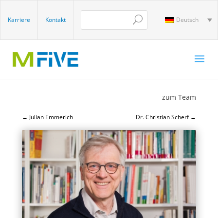
Karriere
Kontakt
Deutsch
zum Team
←
Julian Emmerich
Dr. Christian Scherf
→