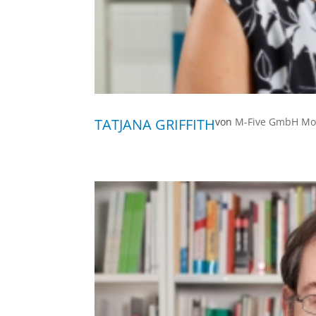
TATJANA GRIFFITH
von
M-Five GmbH Mob