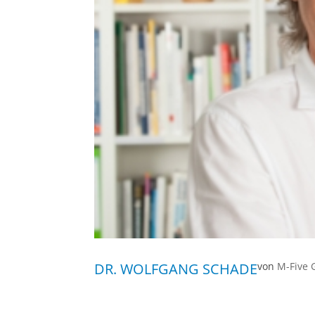
DR. WOLFGANG SCHADE
von
M-Five 