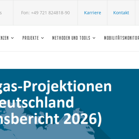
s
Fon: +49 721 824818-90
Karriere
Kontakt
ENZEN
PROJEKTE
METHODEN UND TOOLS
MOBILITÄTSMONITO