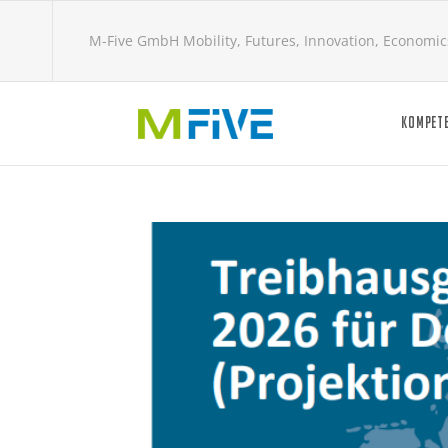
M-Five GmbH Mobility, Futures, Innovation, Economic
KOMPET