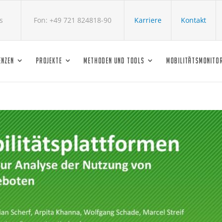
s
Fon: +49 721 824818-90
Karriere
Kontakt
ENZEN
PROJEKTE
METHODEN UND TOOLS
MOBILITÄTSMONITO