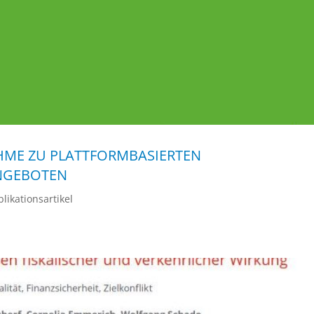
ME ZU PLATTFORMBASIERTEN
NGEBOTEN
likationsartikel