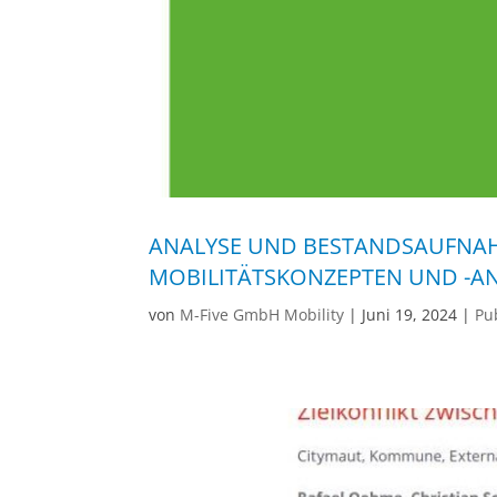
ANALYSE UND BESTANDSAUFNAH
MOBILITÄTSKONZEPTEN UND -A
von
M-Five GmbH Mobility
|
Juni 19, 2024
|
Pub